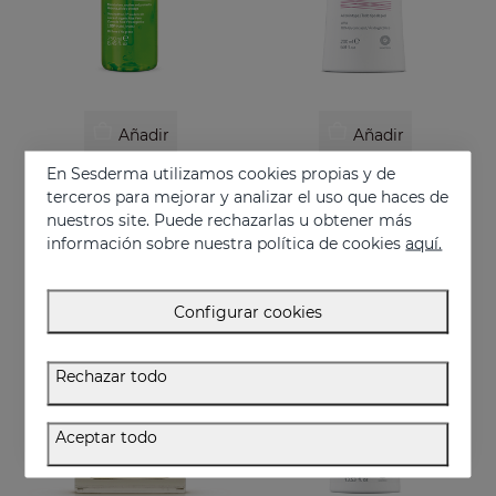
Añadir
Añadir
En Sesderma utilizamos cookies propias y de
HIDRALOE Aloe Gel
ACGLICOLIC Leche Corporal
terceros para mejorar y analizar el uso que haces de
Aloe vera orgánico 100% puro
Renueva tu piel con niveles de eficacia nunca antes alcanzados
nuestros site. Puede rechazarlas u obtener más
16.95 €
34.95 €
información sobre nuestra política de cookies
aquí.
Configurar cookies
Rechazar todo
Aceptar todo