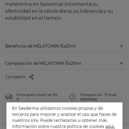
melatonina en liposomas incrementa su
efectividad en la célula diana, su tolerancia y su
estabilidad en el tiempo.
Beneficios de MELATONIN 15x20ml
Composición de MELATONIN 15x20ml
Compartir
Envíos gratis a partir de 100
Entrega en 24 - 72 horas
€
(laborables)
En Sesderma utilizamos cookies propias y de
terceros para mejorar y analizar el uso que haces de
nuestros site. Puede rechazarlas u obtener más
información sobre nuestra política de cookies
aquí.