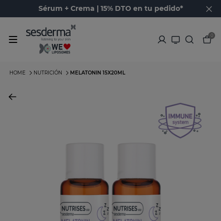
Sérum + Crema | 15% DTO en tu pedido*
0
HOME
NUTRICIÓN
MELATONIN 15X20ML