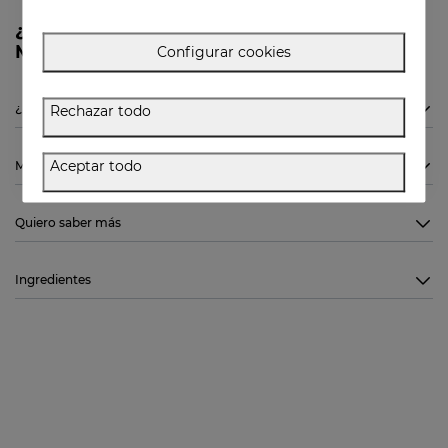
¿Necesitas más información sobre
MELATONIN 15x20ml de Sesderma?
Configurar cookies
Rechazar todo
¿Está indicado el MELATONIN 15x20ml de Sesderma para mí?
Aceptar todo
Modo de empleo
Quiero saber más
Ingredientes