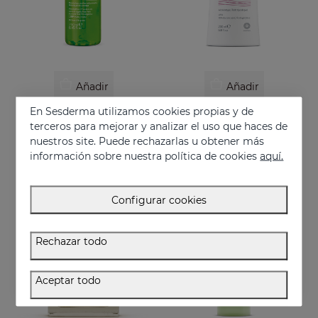
Añadir
Añadir
En Sesderma utilizamos cookies propias y de
HIDRALOE Aloe Gel
ACGLICOLIC Leche Corporal
terceros para mejorar y analizar el uso que haces de
Aloe vera orgánico 100% puro
Renueva tu piel con niveles de eficacia nunca antes alcanzados
nuestros site. Puede rechazarlas u obtener más
16.95 €
34.95 €
información sobre nuestra política de cookies
aquí.
Configurar cookies
Rechazar todo
Aceptar todo