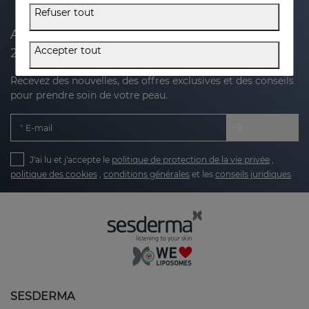
Refuser tout
Abonnez-vous à notre newsletter et recevez
Accepter tout
20 % de réduction sur votre prochain achat
Recevez des nouvelles, des offres exclusives et des conseils
pour prendre soin de votre peau.
E-mail
J'ai lu et j'accepte le
politique de protection de la vie privée
,
politique des cookies
,
conditions générales
et les
conseils juridiques
SESDERMA