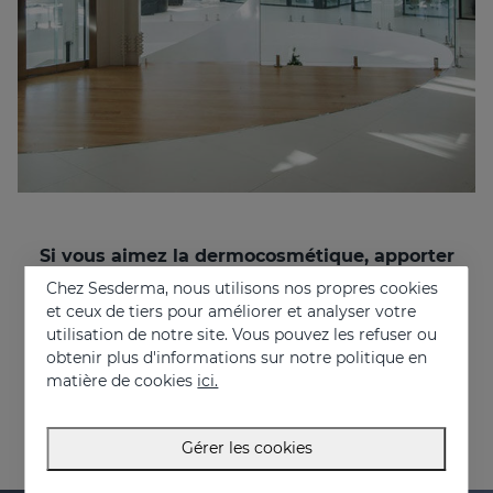
Si vous aimez la dermocosmétique, apporter
des solutions aux problèmes des gens, et que
Chez Sesderma, nous utilisons nos propres cookies
vous souhaitez travailler dans un
et ceux de tiers pour améliorer et analyser votre
environnement multinational et multiculturel,
utilisation de notre site. Vous pouvez les refuser ou
rejoignez-nous !
obtenir plus d'informations sur notre politique en
recruitment@sesderma.com
matière de cookies
ici.
Gérer les cookies