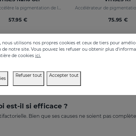
Régule et accélère la pigmentation de la peau
57.95 €
75.95 €
nous utilisons nos propres cookies et ceux de tiers pour amélior
on de notre site. Vous pouvez les refuser ou obtenir plus d'inform
tière de cookies
ici.
Refuser tout
Accepter tout
ies
 est-il si efficace ?
ultifactorielle. Bien que ses causes ne soient pas compl