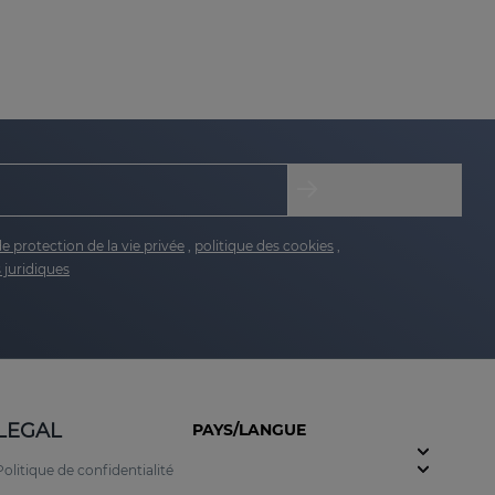
es organes génitaux. Bien qu’il ne soit ni
de protection de la vie privée
,
politique des cookies
,
 juridiques
LEGAL
PAYS/LANGUE
Politique de confidentialité