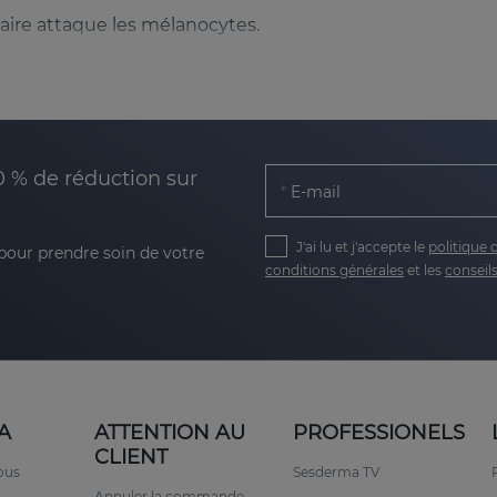
aire attaque les mélanocytes.
i endommage les cellules de la peau.
liaux peuvent augmenter le risque.
 nous rendre plus sensibles.
0 % de réduction sur
E-mail
différentes zones du corps telles que le visage ou même l
J'ai lu et j'accepte le
politique 
 pour prendre soin de votre
impact sur l’estime de soi et la qualité de vie.
conditions générales
et les
conseils
:
nduire la repigmentation.
A
ATTENTION AU
PROFESSIONELS
CLIENT
ous
Sesderma TV
Annuler la commande