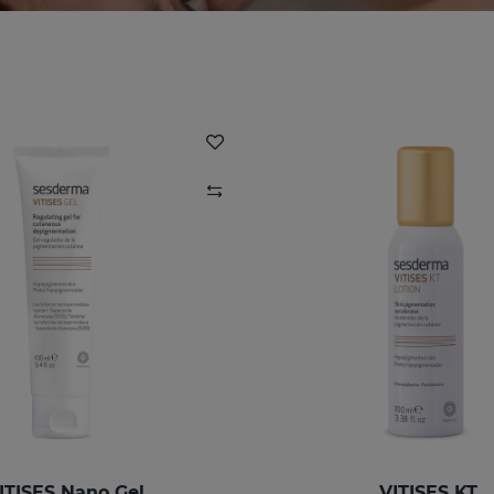
ITISES Nano Gel
VITISES KT