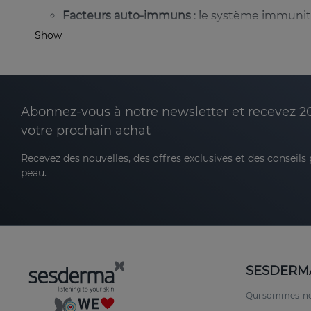
Facteurs auto-immuns
: le système immunit
Show
Stress oxydatif
: excès de radicaux libres qu
Facteurs génétiques
: les antécédents fami
Facteurs environnementaux ou stress
: peut
Abonnez-vous à notre newsletter et recevez 2
votre prochain achat
Les taches blanches peuvent être localisées dans 
Recevez des nouvelles, des offres exclusives et des conseils
contagieux ni douloureux, le vitiligo peut avoir un 
peau.
Soins de la peau avec vitiligo
Les ressources peuvent être utilisées pour aider à 
Arrêter le processus de dépigmentation et i
SESDERM
Combattre le stress oxydatif.
Qui sommes-n