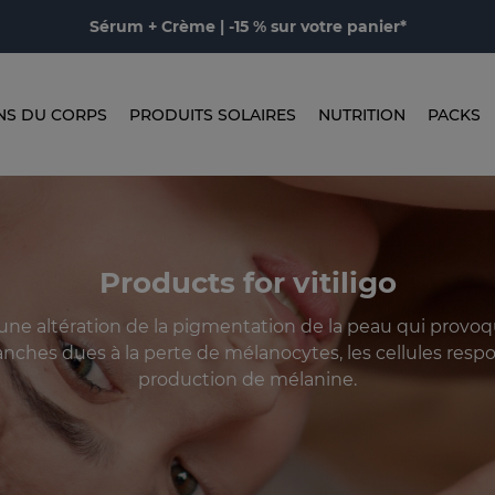
Sérum + Crème | -15 % sur votre panier*
NS DU CORPS
PRODUITS SOLAIRES
NUTRITION
PACKS
Products for vitiligo
t une altération de la pigmentation de la peau qui provoq
nches dues à la perte de mélanocytes, les cellules respo
production de mélanine.