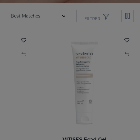
FILTRER
VITISES Ecad Gel