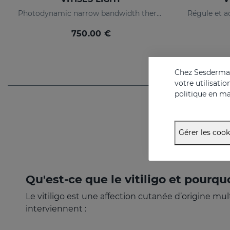
Photodynamic narrow bandwidth therapy device
750.00 €
Chez Sesderma, 
votre utilisati
politique en ma
Gérer les cook
Qu'est-ce que le vitiligo et pourquoi
Le vitiligo est une affection cutanée d’origine m
interviennent :