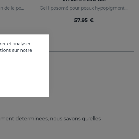
Accélérateur de pigmentation de la peau
Gel liposomé pour peaux hypopigmentées
57.95 €
er et analyser
ations sur notre
ètement déterminées, nous savons qu'elles