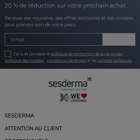
20 % de réduction sur votre prochain achat
Recevez des nouvelles, des offres exclusives et des conseils
pour prendre soin de votre peau.
E-mail
J'ai lu et j'accepte le
politique de protection de la vie privée
,
politique des cookies
,
conditions générales
et les
conseils juridiques
SESDERMA
ATTENTION AU CLIENT