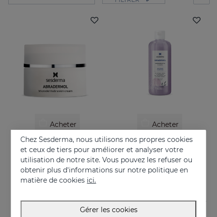
Acheter
Acheter
Chez Sesderma, nous utilisons nos propres cookies
ABRADERMOL Crème Microdermoabrasion
ABRADERMOL Volcanic Gommage Exfoliant 250 Ml.
et ceux de tiers pour améliorer et analyser votre
Gommage visage et corps
Exfoliating scrub formulated with volcanic rock.
utilisation de notre site. Vous pouvez les refuser ou
obtenir plus d'informations sur notre politique en
26.95 €
29.95 €
matière de cookies
ici.
Gérer les cookies