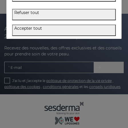
Refuser tout
Accepter tout
Abonnez-vous à notre newsletter et recevez
20 % de réduction sur votre prochain achat
Recevez des nouvelles, des offres exclusives et des conseils
pour prendre soin de votre peau.
E-mail
J'ai lu et j'accepte le
politique de protection de la vie privée
,
politique des cookies
,
conditions générales
et les
conseils juridiques