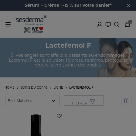
Sérum + Crème | -15 % sur votre panier*
0
Lactefemol F
Si vos ongles sont affaiblis, cassants ou endommagés,
Lactemol F est la solution. Hydrate, renforce, protège et
régule la croissance des ongles.
HOME
SOINS DU CORPS
LIGNE
LACTEFEMOL F
FILTRER