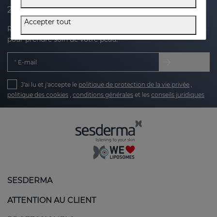
20 % de réduction sur votre prochain achat
Accepter tout
Recevez des nouvelles, des offres exclusives et des conseils
pour prendre soin de votre peau.
E-mail
J'ai lu et j'accepte le
politique de protection de la vie privée
,
politique des cookies
,
conditions générales
et les
conseils juridiques
SESDERMA
ATTENTION AU CLIENT