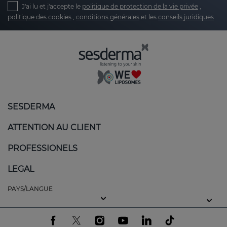
J'ai lu et j'accepte le
politique de protection de la vie privée
,
politique des cookies
,
conditions générales
et les
conseils juridiques
SESDERMA
ATTENTION AU CLIENT
PROFESSIONELS
LEGAL
PAYS/LANGUE