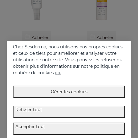
Acheter
Acheter
Chez Sesderma, nous utilisons nos propres cookies
REPASKIN Dry Touch SPF50+
REPASKIN URBAN 365 Anti Age SPF50
et ceux de tiers pour améliorer et analyser votre
Écran solaire fini mate pour le visage
Écran solaire anti-âge pour le visage
utilisation de notre site. Vous pouvez les refuser ou
obtenir plus d'informations sur notre politique en
28.95 €
30.95 €
matière de cookies
ici.
Gérer les cookies
Refuser tout
Accepter tout