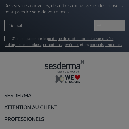
Recevez des nouvelles, des offres exclusives et des conseils
pour prendre soin de votre peau.
E-mail
J'ai lu et j'accepte le
politique de protection de la vie privée
,
politique des cookies
,
conditions générales
et les
conseils juridiques
SESDERMA
ATTENTION AU CLIENT
PROFESSIONELS