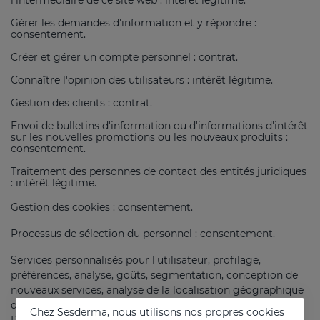
Gérer les demandes d'information et y répondre :
consentement.
Créer et gérer un compte personnel : contrat.
Connaître l'opinion des utilisateurs : intérêt légitime.
Gestion des clients : contrat.
Envoi de bulletins d'information ou d'informations d'intérêt
sur les nouvelles promotions ou les nouveaux produits :
consentement.
Traitement des personnes de contact des entités juridiques
: intérêt légitime.
Gestion des cookies : consentement.
Processus de sélection du personnel : consentement.
Services personnalisés pour l'utilisateur, profilage,
préférences, analyse, goûts, segmentation, conception de
nouveaux services, analyse de la localisation géographique
du dispositif accédant au site web : consentement.
Chez Sesderma, nous utilisons nos propres cookies
Participation à la discussion en ligne : consentement.