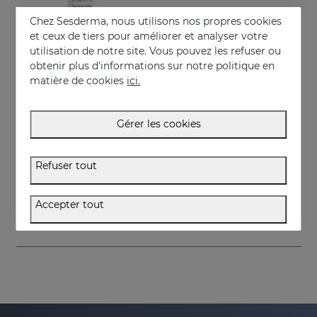
Chez Sesderma, nous utilisons nos propres cookies
et ceux de tiers pour améliorer et analyser votre
utilisation de notre site. Vous pouvez les refuser ou
obtenir plus d'informations sur notre politique en
matière de cookies
ici.
Gérer les cookies
Acheter
VITISES Ecad Gel
Refuser tout
Gel liposomé pour peaux hypopigmentées
57.95 €
Accepter tout