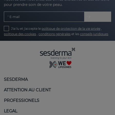
pour prendre soin de votre peau.
E-mail
J'ai lu et j'accepte le
politique de protection de la vie privée
,
politique des cookies
,
conditions générales
et les
conseils juridiques
SESDERMA
ATTENTION AU CLIENT
PROFESSIONELS
LEGAL