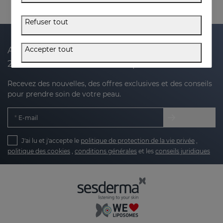
Refuser tout
Accepter tout
Abonnez-vous à notre newsletter et recevez
20 % de réduction sur votre prochain achat
Recevez des nouvelles, des offres exclusives et des conseils
pour prendre soin de votre peau.
E-mail
J'ai lu et j'accepte le
politique de protection de la vie privée
,
politique des cookies
,
conditions générales
et les
conseils juridiques