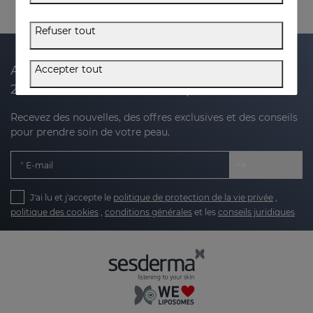
Refuser tout
Accepter tout
Abonnez-vous à notre newsletter et recevez
20 % de réduction sur votre prochain achat
Recevez des nouvelles, des offres exclusives et des conseils
pour prendre soin de votre peau.
E-mail
J'ai lu et j'accepte le
politique de protection de la vie privée
,
politique des cookies
,
conditions générales
et les
conseils juridiques