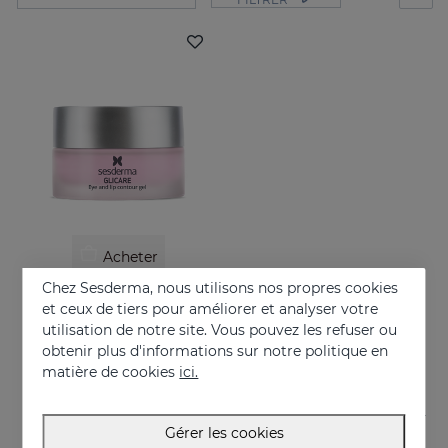
Acheter
Chez Sesderma, nous utilisons nos propres cookies
GLICARE Gel Contour Des Yeux Et Des Lèvres
et ceux de tiers pour améliorer et analyser votre
De la fraîcheur dans le regard
utilisation de notre site. Vous pouvez les refuser ou
obtenir plus d'informations sur notre politique en
41.95 €
matière de cookies
ici.
Gérer les cookies