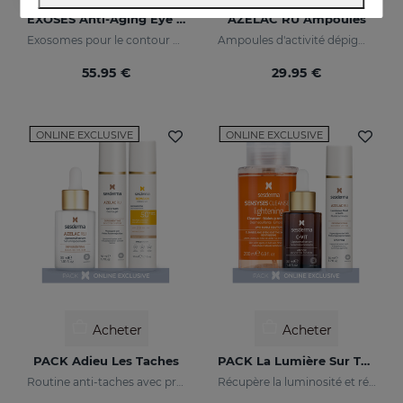
EXOSES Anti-Aging Eye And Lip Contour
AZELAC RU Ampoules
Exosomes pour le contour des yeux
Ampoules d'activité dépigmentante maximale
55.95 €
29.95 €
ONLINE EXCLUSIVE
ONLINE EXCLUSIVE
Acheter
Acheter
PACK Adieu Les Taches
PACK La Lumière Sur Ta Peau
Routine anti-taches avec protection solaire
Récupère la luminosité et réduit les taches de la peau