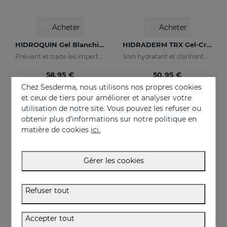
Acheter
Acheter
HIDROQUIN Gel Blanchissant
HIDRADERM TRX Gel-Crème
Prévient et traite les imperfections cutanées importantes
Soin hydratant et clarifiant pour les peaux mixtes
58.95 €
50.95 €
Chez Sesderma, nous utilisons nos propres cookies
et ceux de tiers pour améliorer et analyser votre
utilisation de notre site. Vous pouvez les refuser ou
NEUF
obtenir plus d'informations sur notre politique en
matière de cookies
ici.
Gérer les cookies
Refuser tout
Accepter tout
Acheter
Acheter