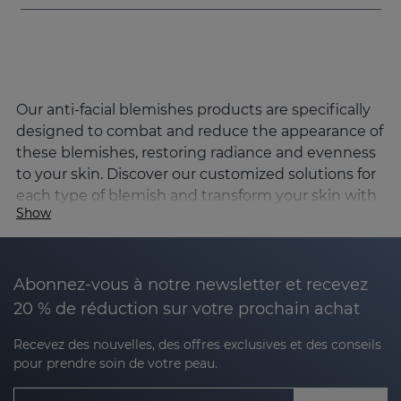
Our anti-facial blemishes products are specifically
designed to combat and reduce the appearance of
these blemishes, restoring radiance and evenness
to your skin. Discover our customized solutions for
each type of blemish and transform your skin with
Show
our tailored facial routine.
What is the best way to remove facial
blemishes?
Abonnez-vous à notre newsletter et recevez
Removing facial blemishes requires consistency,
20 % de réduction sur votre prochain achat
the use of high quality products and the right
protection. Sesderma's products combine powerful
Recevez des nouvelles, des offres exclusives et des conseils
pour prendre soin de votre peau.
active ingredients such as tranexamic acid, kojic
acid and vitamin C, which work in synergy to