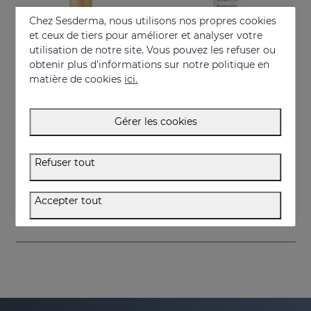
Chez Sesderma, nous utilisons nos propres cookies
et ceux de tiers pour améliorer et analyser votre
utilisation de notre site. Vous pouvez les refuser ou
obtenir plus d'informations sur notre politique en
matière de cookies
ici.
Gérer les cookies
Acheter
Acheter
VITISES KT
VITISES Ecad Gel
Refuser tout
Accélérateur de pigmentation de la peau
Gel liposomé pour peaux hypopigmentées
75.95 €
57.95 €
Accepter tout