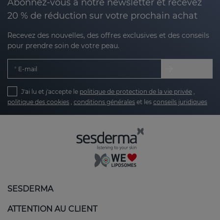
Abonnez-vous à notre newsletter et recevez
20 % de réduction sur votre prochain achat
Recevez des nouvelles, des offres exclusives et des conseils
pour prendre soin de votre peau.
E-mail
J'ai lu et j'accepte le
politique de protection de la vie privée
,
politique des cookies
,
conditions générales
et les
conseils juridiques
SESDERMA
ATTENTION AU CLIENT