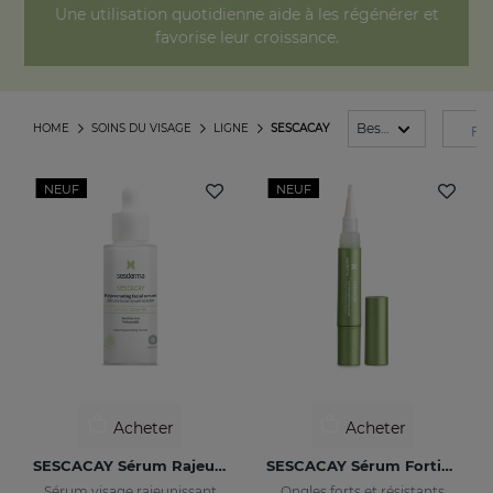
Une utilisation quotidienne aide à les régénérer et
favorise leur croissance.
HOME
SOINS DU VISAGE
LIGNE
SESCACAY
FI
NEUF
NEUF
Acheter
Acheter
SESCACAY Sérum Rajeunissant
SESCACAY Sérum Fortifiant Pour Ongles
Sérum visage rajeunissant
Ongles forts et résistants