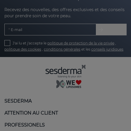
Recevez des nouvelles, des offres exclusives et des conseils
pour prendre soin de votre peau.
E-mail
J'ai lu et j'accepte le
politique de protection de la vie privée
,
politique des cookies
,
conditions générales
et les
conseils juridiques
SESDERMA
ATTENTION AU CLIENT
PROFESSIONELS