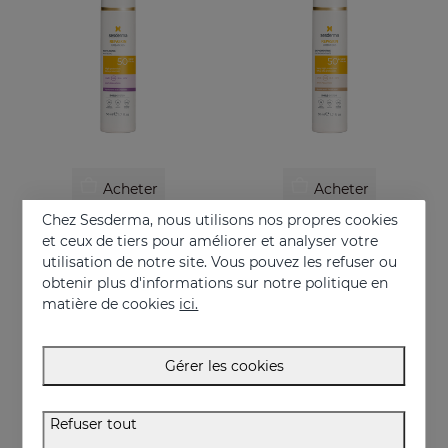
Acheter
Acheter
Chez Sesderma, nous utilisons nos propres cookies
REPASKIN URBAN 365 Anti Age SPF50
REPASKIN URBAN 365 Depigmenting SPF50+
et ceux de tiers pour améliorer et analyser votre
Écran solaire anti-âge pour le visage
Crème solaire dépigmentante pour le visage
utilisation de notre site. Vous pouvez les refuser ou
obtenir plus d'informations sur notre politique en
30.95 €
30.95 €
matière de cookies
ici.
ONLINE EXCLUSIVE
Gérer les cookies
Refuser tout