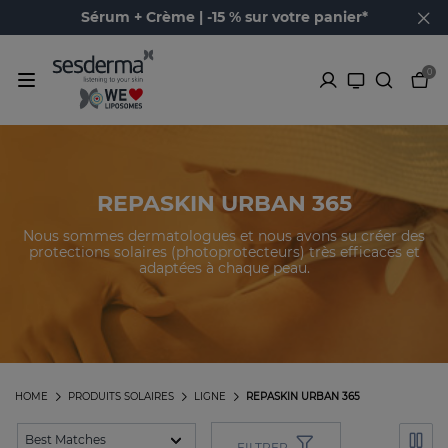
Sérum + Crème | -15 % sur votre panier*
0
REPASKIN URBAN 365
Nous sommes dermatologues et nous avons su créer des
protections solaires (photoprotecteurs) très efficaces et
adaptées à chaque peau.
HOME
PRODUITS SOLAIRES
LIGNE
REPASKIN URBAN 365
FILTRER