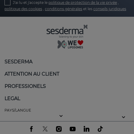
J'ai lu et j'accepte le
politique de protection de la vie privée
,
politique des cookies
,
conditions générales
et les
conseils juridiques
Relief from redness and itching
: one of the
most annoying symptoms of atopic-prone
skin is constant itching. Sesderma products
are formulated with soothing active
ingredients that help reduce the itching
sensation, relieving discomfort and redness.
SESDERMA
Restoring the skin barrier
: atopic skin loses its
ability to retain moisture, which can lead to
ATTENTION AU CLIENT
severe dehydration. Many of our products
include ceramides, an essential ingredient for
PROFESSIONELS
restoring the skin's lipid barrier. This helps
LEGAL
prevent water loss and protect the skin from
external aggressions, restoring the skin's
PAYS/LANGUE
ability to stay hydrated and healthy.
Intense and long-lasting hydration
:
moisturisation is key for atopic-prone skin.