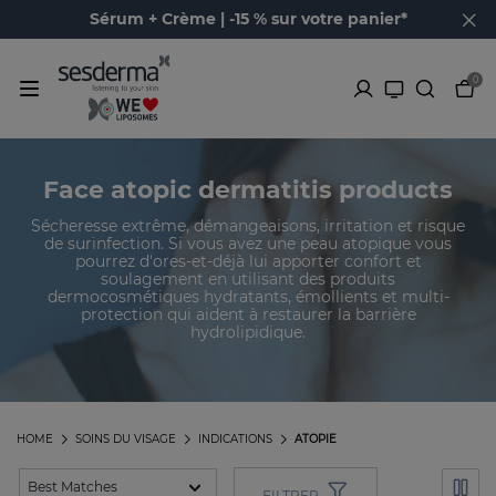
Sérum + Crème | -15 % sur votre panier*
0
Face atopic dermatitis products
Sécheresse extrême, démangeaisons, irritation et risque
de surinfection. Si vous avez une peau atopique vous
pourrez d'ores-et-déjà lui apporter confort et
soulagement en utilisant des produits
dermocosmétiques hydratants, émollients et multi-
protection qui aident à restaurer la barrière
hydrolipidique.
HOME
SOINS DU VISAGE
INDICATIONS
ATOPIE
FILTRER