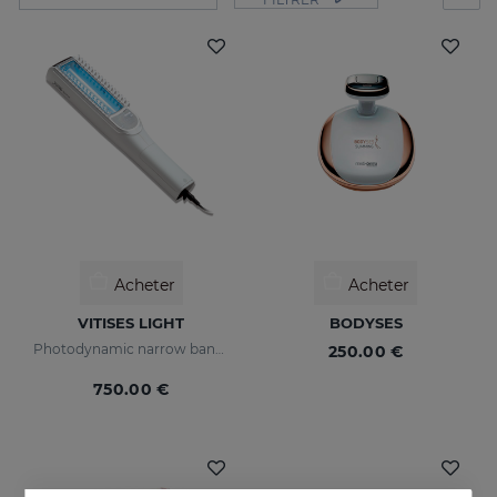
Acheter
Acheter
VITISES LIGHT
BODYSES
Photodynamic narrow bandwidth therapy device
250.00 €
750.00 €