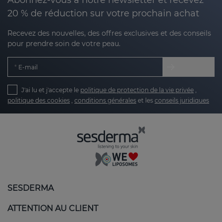
20 % de réduction sur votre prochain achat
Recevez des nouvelles, des offres exclusives et des conseils
pour prendre soin de votre peau.
E-mail
J'ai lu et j'accepte le
politique de protection de la vie privée
,
politique des cookies
,
conditions générales
et les
conseils juridiques
SESDERMA
ATTENTION AU CLIENT