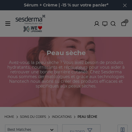
Sérum + Crème | -15 % sur votre panier*
0
Peau sèche
Avez-vous la peau sèche ? Vous avez besoin de produits
hydratants, nourrissants et réparateurs pour vous aider à
retrouver une bonne barrière cutanée. Chez Sesderma
nous sommes dermatologues et grâce aux technologies
Nanotech nous avons su créer des produits efficaces et
spécifiques aux peaux sèches.
HOME
SOINS DU CORPS
INDICATIONS
PEAU SÈCHE
FILTRER