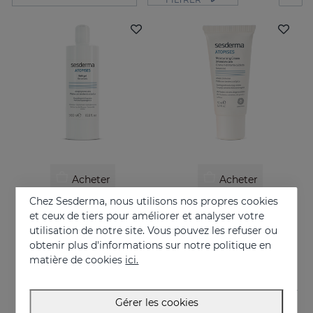
Acheter
Acheter
Chez Sesderma, nous utilisons nos propres cookies
ATOPISES Gel De Bain
ATOPISES Crème Hydratante Soin Intensif
et ceux de tiers pour améliorer et analyser votre
Pour les peaux à tendance topique
Pour les peaux à tendance topique
utilisation de notre site. Vous pouvez les refuser ou
obtenir plus d'informations sur notre politique en
12.95 €
26.95 €
matière de cookies
ici.
Gérer les cookies