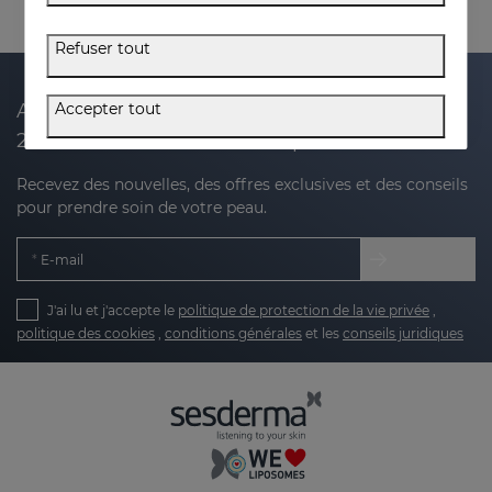
Refuser tout
Accepter tout
Abonnez-vous à notre newsletter et recevez
20 % de réduction sur votre prochain achat
Recevez des nouvelles, des offres exclusives et des conseils
pour prendre soin de votre peau.
E-mail
J'ai lu et j'accepte le
politique de protection de la vie privée
,
politique des cookies
,
conditions générales
et les
conseils juridiques