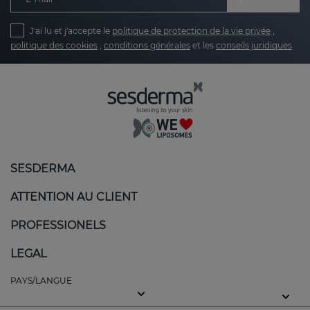
J'ai lu et j'accepte le
politique de protection de la vie privée
,
politique des cookies
,
conditions générales
et les
conseils juridiques
SESDERMA
ATTENTION AU CLIENT
PROFESSIONELS
LEGAL
PAYS/LANGUE