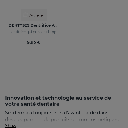
Acheter
DENTYSES Dentrifice Anti-Caries
Dentifrice qui prévient l’apparition des caries
9.95 €
Innovation et technologie au service de
votre santé dentaire
Sesderma a toujours été à l’avant-garde dans le
développement de produits dermo-cosmétiques.
Show
Maintenant, cette expérience se déplace vers la