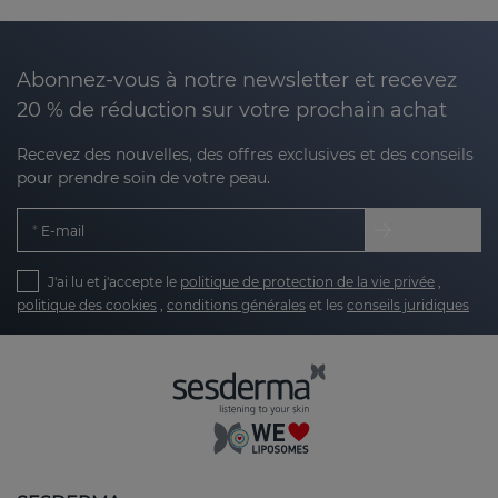
santé dentaire, en appliquant notre
technologie
innovante de nanotechnologie, les actifs sont
encapsulés pour une libération contrôlée et
Abonnez-vous à notre newsletter et recevez
profonde
, assurant que les avantages vont là où
20 % de réduction sur votre prochain achat
vous en avez le plus besoin.
Recevez des nouvelles, des offres exclusives et des conseils
Avantages des soins dentaires Sesderma :
pour prendre soin de votre peau.
E-mail
Prévention efficace contre la carie dentaire et
la plaque bactérienne :
nos produits
J'ai lu et j'accepte le
politique de protection de la vie privée
,
combattent les facteurs qui causent des
politique des cookies
,
conditions générales
et les
conseils juridiques
problèmes dentaires, empêchant l'apparition
de caries dentaires et la formation de plaque
dentaire.
Soin doux et efficace des gencives :
formulations apaisantes et anti-
inflammatoires pour garder vos gencives