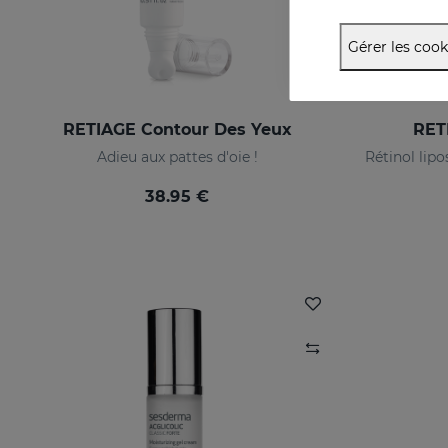
Gérer les cook
RETIAGE Contour Des Yeux
RET
Adieu aux pattes d'oie !
38.95 €