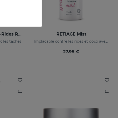
RETISES 0.5 Crème Anti-Rides Régénérante
RETIAGE Mist
et les taches
Implacable contre les rides et doux avec votre peau
27.95 €