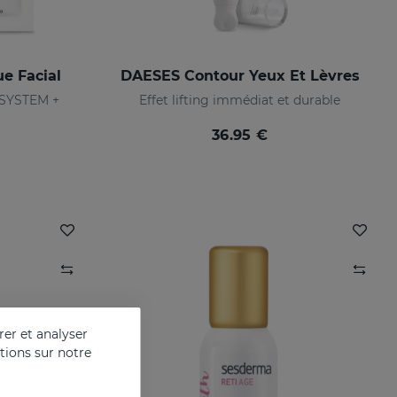
e Facial
DAESES Contour Yeux Et Lèvres
X SYSTEM +
Effet lifting immédiat et durable
36.95 €
er et analyser
ations sur notre