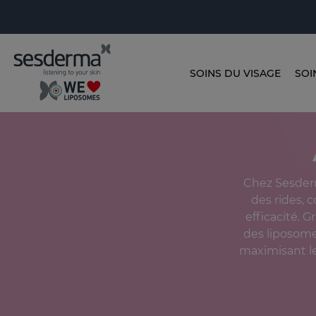
SOINS DU VISAGE
SOI
Chez Sesderm
des rides, 
efficacité. 
des liposome
maximisant le