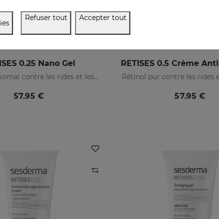
Refuser tout
Accepter tout
ies
ISES 0.25 Nano Gel
Rétinol liposomal contre les rides et les imperfections
Rétinol pur contre les rides 
57.95 €
57.95 €