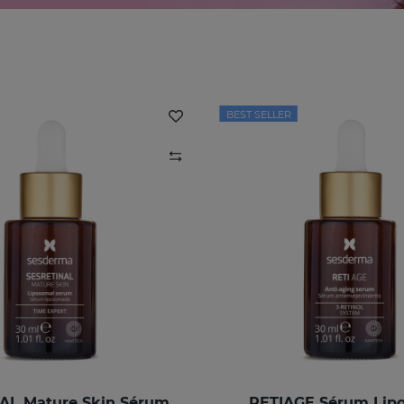
BEST SELLER
SESRETINAL Mature Skin Sérum Liposomal
RETIAGE Sérum Lip