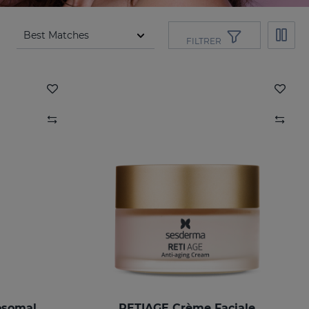
FILTRER
osomal
RETIAGE Crème Faciale