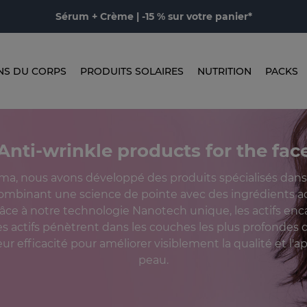
Sérum + Crème | -15 % sur votre panier*
NS DU CORPS
PRODUITS SOLAIRES
NUTRITION
PACKS
Anti-wrinkle products for the fac
a, nous avons développé des produits spécialisés dans 
combinant une science de pointe avec des ingrédients ac
Grâce à notre technologie Nanotech unique, les actifs en
s actifs pénètrent dans les couches les plus profondes 
ur efficacité pour améliorer visiblement la qualité et l'a
peau.