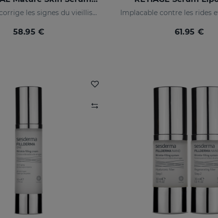
Prévient et corrige les signes du vieillissement des peaux matures
58.95 €
61.95 €