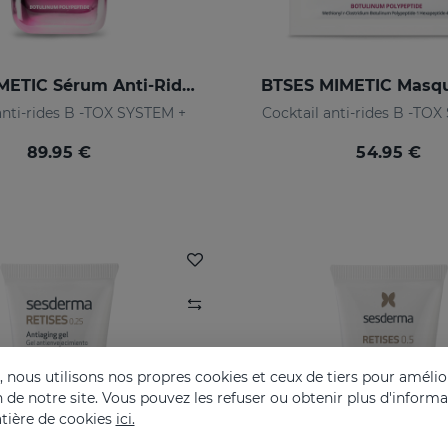
BTSES MIMETIC Sérum Anti-Rides D'expression
BTSES MIMETIC Masqu
anti-rides B -TOX SYSTEM +
Cocktail anti-rides B -TO
89.95 €
54.95 €
nous utilisons nos propres cookies et ceux de tiers pour amélior
on de notre site. Vous pouvez les refuser ou obtenir plus d'inform
tière de cookies
ici.