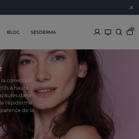
0
BLOG
SESDERMA
e
la correction
tifs à haute
capsulés dans
de l'épiderme
pparence de la