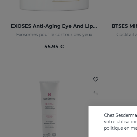
EXOSES Anti-Aging Eye And Lip Contour
Exosomes pour le contour des yeux
Cocktail 
55.95 €
Chez Sesderma, 
votre utilisati
politique en ma