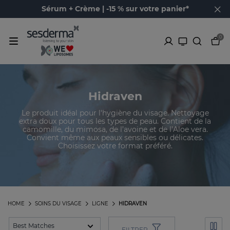
Sérum + Crème | -15 % sur votre panier*
0
Hidraven
Le produit idéal pour l'hygiène du visage. Nettoyage
extra doux pour tous les types de peau. Contient de la
camomille, du mimosa, de l’avoine et de l’Aloe vera.
Convient même aux peaux sensibles ou délicates.
Choisissez votre format préféré.
HOME
SOINS DU VISAGE
LIGNE
HIDRAVEN
FILTRER