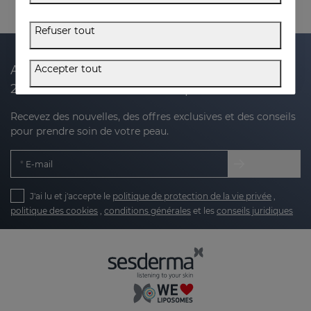
Refuser tout
Accepter tout
Abonnez-vous à notre newsletter et recevez
20 % de réduction sur votre prochain achat
Recevez des nouvelles, des offres exclusives et des conseils
pour prendre soin de votre peau.
E-mail
J'ai lu et j'accepte le
politique de protection de la vie privée
,
politique des cookies
,
conditions générales
et les
conseils juridiques