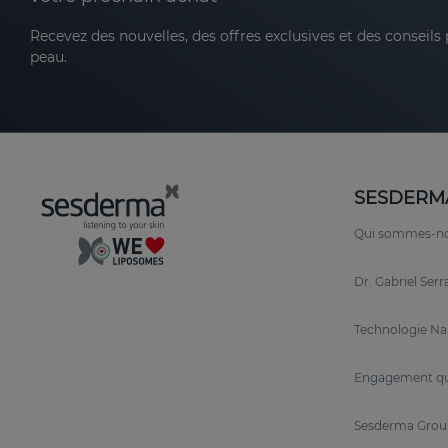
Recevez des nouvelles, des offres exclusives et des conseils
peau.
SESDERM
Qui sommes-n
Dr. Gabriel Ser
Technologie N
Engagement qu
Sesderma Grou