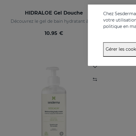
HIDRALOE Gel Douche
AZEL
Chez Sesderma, 
votre utilisati
Découvrez le gel de bain hydratant à l'aloe vera idéal pour toute la famille, même pour les peaux les plus sensibles et la peau immature des bébés
Crème pour 
politique en ma
10.95 €
Gérer les cook