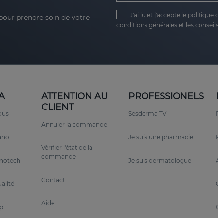
J'ai lu et j'accepte le
politique 
 pour prendre soin de votre
conditions générales
et les
conseils
A
ATTENTION AU
PROFESSIONELS
CLIENT
ous
Sesderma TV
Annuler la commande
rano
Je suis une pharmacie
Vérifier l'état de la
commande
anotech
Je suis dermatologue
Contact
alité
Aide
p