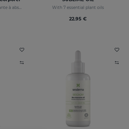
Crème hydratante éclaircissante à absorption rapide
With 7 essential plant oils
22.95 €