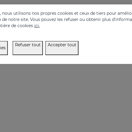
AC RU Crème Mains
nous utilisons nos propres cookies et ceux de tiers pour amélior
on de notre site. Vous pouvez les refuser ou obtenir plus d'inform
les mains qui tonifie la peau
3 types of hyaluronic
tière de cookies
ici.
11.95 €
31.95 €
Refuser tout
Accepter tout
ies