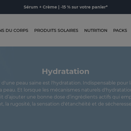
Sérum + Crème | -15 % sur votre panier*
NS DU CORPS
PRODUITS SOLAIRES
NUTRITION
PACKS
Hydratation
r d'une peau saine est l'hydratation. Indispensable pour 
 la peau. Et lorsque les mécanismes naturels d'hydratatio
uffit d’ajouter une bonne dose d’ingrédients actifs qui e
nt, la rugosité, la sensation d'étanchéité et de sécheresse