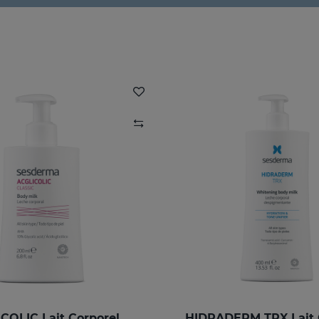
COLIC Lait Corporel
HIDRADERM TRX Lait 