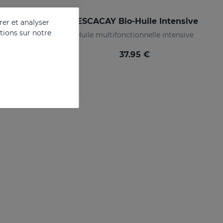
HIDRADERM HYAL Repair Body Milk
SESCACAY Bio-Huile Intensive
er et analyser
ations sur notre
 acid
Huile multifonctionnelle intensive
37.95 €