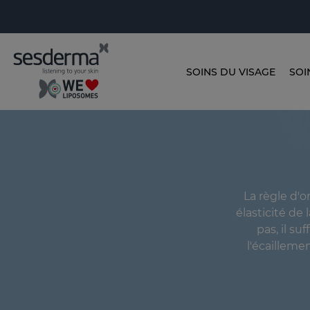
SOINS DU VISAGE
SOI
La règle d'o
élasticité de
pas, il s
l'écailleme