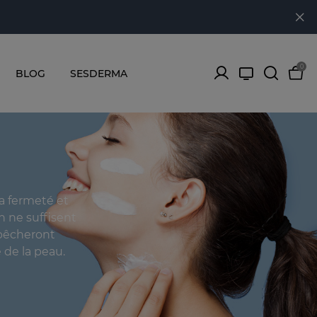
0
BLOG
SESDERMA
la fermeté et
n ne suffisent
mpêcheront
 de la peau.