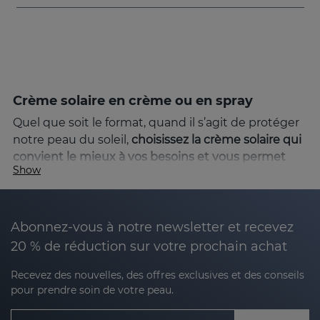
Crème solaire en crème ou en spray
Quel que soit le format, quand il s’agit de protéger
notre peau du soleil,
choisissez la crème solaire qui
convient le mieux à vos besoins et vous permet
Show
une application efficace
. L’écran solaire en crème
ou en spray ont tous deux leurs avantages. Par
exemple, la crème solaire offre un plus grand
contrôle lorsque vous recouvrez toute votre peau
Abonnez-vous à notre newsletter et recevez
et la crème solaire en spray est pratique et rapide à
20 % de réduction sur votre prochain achat
appliquer.
Recevez des nouvelles, des offres exclusives et des conseils
Produits solaires pour protéger la peau
pour prendre soin de votre peau.
Une exposition excessive au soleil peut entraîner