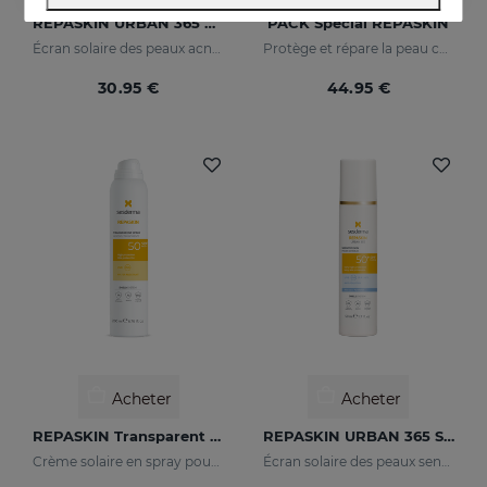
REPASKIN URBAN 365 Oily Skin SPF50
PACK Spécial REPASKIN
Écran solaire des peaux acnéiques pour le visage
Protège et répare la peau contre les dommages du soleil
30.95 €
44.95 €
Acheter
Acheter
REPASKIN Transparent Spray SPF50
REPASKIN URBAN 365 Sensitive SPF50+
Crème solaire en spray pour le corps
Écran solaire des peaux sensibles pour le visage