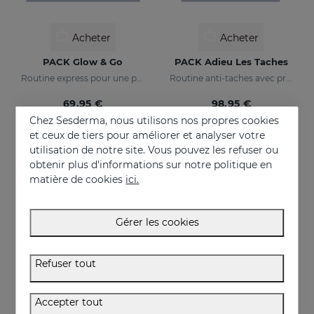
Acheter
Acheter
PACK Glow & Go
PACK Adieu Les Taches
Routine express pour une peau lumineuse et protégée
Routine anti-taches avec protection solaire
69.95 €
98.95 €
Chez Sesderma, nous utilisons nos propres cookies
et ceux de tiers pour améliorer et analyser votre
utilisation de notre site. Vous pouvez les refuser ou
NEUF
obtenir plus d'informations sur notre politique en
ONLINE EXCLUSIVE
matière de cookies
ici.
Gérer les cookies
Refuser tout
Accepter tout
Acheter
Acheter