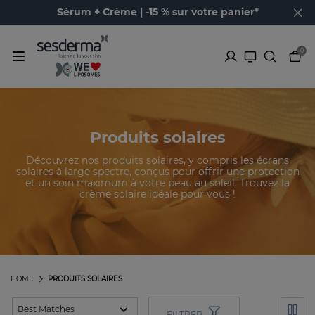
Sérum + Crème | -15 % sur votre panier*
0
Produits solaires
Découvrez nos produits solaires, y compris les écrans
solaires à large spectre, conçus pour offrir une protection
et un soin maximum à votre peau au soleil. Trouvez la
crème solaire idéale pour vous !
HOME
PRODUITS SOLAIRES
FILTRER