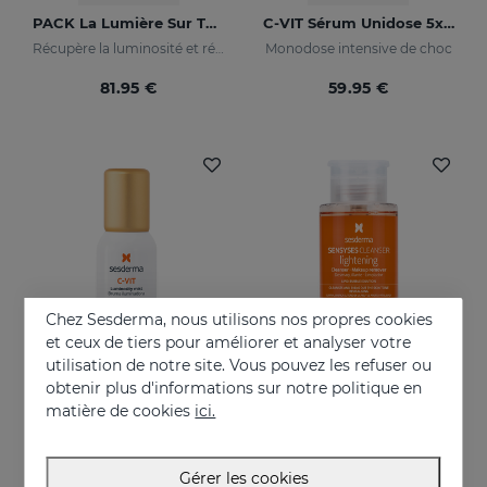
PACK La Lumière Sur Ta Peau
C-VIT Sérum Unidose 5x7ml
Récupère la luminosité et réduit les taches de la peau
Monodose intensive de choc
81.95 €
59.95 €
Chez Sesderma, nous utilisons nos propres cookies
et ceux de tiers pour améliorer et analyser votre
utilisation de notre site. Vous pouvez les refuser ou
obtenir plus d'informations sur notre politique en
Acheter
Acheter
matière de cookies
ici.
C-VIT Mist
SENSYSES Cleanser Lightening
Brume de beauté antioxydante et illuminatrice
Un nettoyage du visage adapté à votre peau
Gérer les cookies