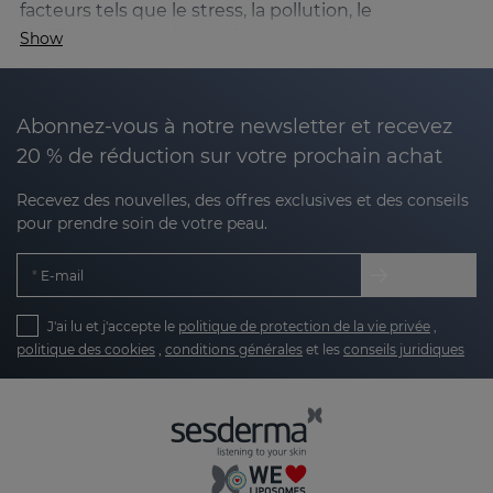
facteurs tels que le stress, la pollution, le
vieillissement ou l'exposition au soleil. Chez
Show
Sesderma, nous avons développé une ligne
spécifique pour répondre à ces besoins, en
utilisant des ingrédients innovants qui revitalisent
Abonnez-vous à notre newsletter et recevez
la peau, fournissent de la brillance et unifient le
20 % de réduction sur votre prochain achat
tonus.
Recevez des nouvelles, des offres exclusives et des conseils
Nos produits sont conçus pour :
pour prendre soin de votre peau.
E-mail
Restaurer la vitalité et la lumière naturelle :
combattre l'aspect terne et fatigué de la peau.
J'ai lu et j'accepte le
politique de protection de la vie privée
,
politique des cookies
,
conditions générales
et les
conseils juridiques
Unifier le ton :
réduire les petites irrégularités
et favoriser une apparence plus uniforme.
Protéger contre les agressions extérieures :
grâce aux antioxydants avancés, votre peau
sera prête à faire face aux agressions des