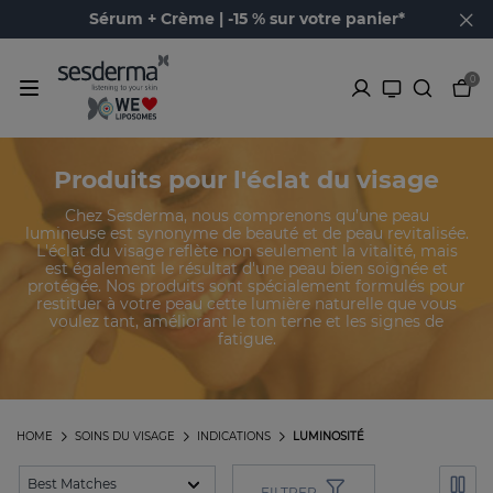
Sérum + Crème | -15 % sur votre panier*
0
Produits pour l'éclat du visage
Chez Sesderma, nous comprenons qu’une peau
lumineuse est synonyme de beauté et de peau revitalisée.
L'éclat du visage reflète non seulement la vitalité, mais
est également le résultat d'une peau bien soignée et
protégée. Nos produits sont spécialement formulés pour
restituer à votre peau cette lumière naturelle que vous
voulez tant, améliorant le ton terne et les signes de
fatigue.
HOME
SOINS DU VISAGE
INDICATIONS
LUMINOSITÉ
FILTRER