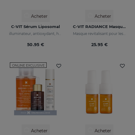
Acheter
Acheter
C-VIT Sérum Liposomal
C-VIT RADIANCE Masque Revitalisant
illuminateur, antioxydant, hydratant et anti-rides
Masque revitalisant pour les peaux fatiguées, ternes ou en manque d'éclat
50.95 €
25.95 €
ONLINE EXCLUSIVE
Acheter
Acheter