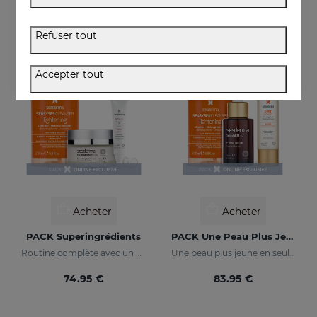
27.95 €
13.95 €
Refuser tout
ONLINE EXCLUSIVE
ONLINE EXCLUSIVE
Accepter tout
Acheter
Acheter
PACK Superingrédients
PACK Une Peau Plus Jeune
Routine complète avec un maximum d'hydratation, d'éclat et d'action anti-âge.
Une peau plus jeune en seulement 3 étapes
74.95 €
83.95 €