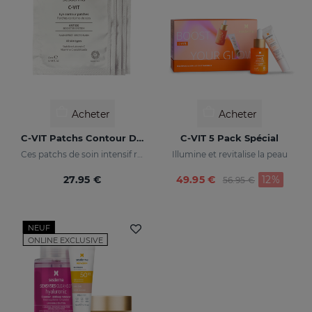
Acheter
Acheter
C-VIT Patchs Contour Des Yeux
C-VIT 5 Pack Spécial
Ces patchs de soin intensif redonneront à votre regard un aspect éclatant de santé et rehausseront son éclat
Illumine et revitalise la peau
Price reduced fr
to
27.95 €
49.95 €
12%
56.95 €
NEUF
ONLINE EXCLUSIVE