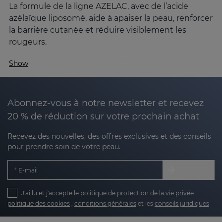
La formule de la ligne AZELAC, avec de l’acide
azélaïque liposomé, aide à apaiser la peau, renforcer
la barrière cutanée et réduire visiblement les
rougeurs.
Qu’est-ce que l'acide azélaïque et comment
Show
agit-il sur la peau ?
L'acide azélaïque est un
ingrédient naturel clé en
dermatologie pour ses multiples bienfaits :
Abonnez-vous à notre newsletter et recevez
20 % de réduction sur votre prochain achat
Apaisant
: réduit les rougeurs, les brûlures et
Recevez des nouvelles, des offres exclusives et des conseils
les sensations de brûlure.
pour prendre soin de votre peau.
Séborégulateur
: contrôle la sécrétion sébacée
E-mail
et normalise la kératinisation.
J'ai lu et j'accepte le
politique de protection de la vie privée
,
Dépigmentant doux
: atténue les taches
politique des cookies
,
conditions générales
et les
conseils juridiques
contribuant à un ton plus uniforme.