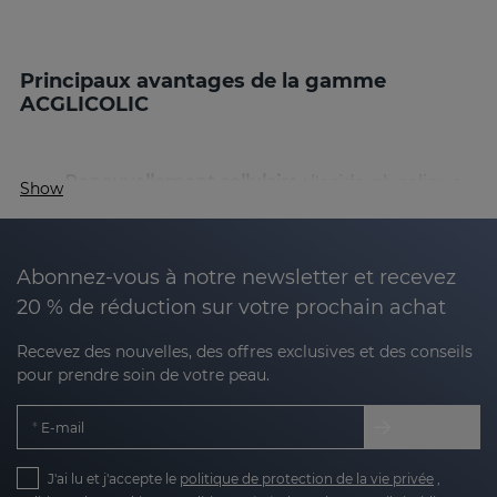
Principaux avantages de la gamme
ACGLICOLIC
Renouvellement cellulaire :
l'acide glycolique
Show
exfolie en douceur, éliminant les cellules
mortes et stimulant la régénération.
Abonnez-vous à notre newsletter et recevez
Hydratation en profondeur :
des ingrédients
20 % de réduction sur votre prochain achat
tels que l'acide hyaluronique et la vitamine E
maintiennent la peau hydratée et douce.
Recevez des nouvelles, des offres exclusives et des conseils
pour prendre soin de votre peau.
Teint uniforme :
le renouvellement cellulaire
associé à l'action antioxydante unifie le teint.
E-mail
Action antioxydante :
la combinaison
d'antioxydants tels que la vitamine C et
J'ai lu et j'accepte le
politique de protection de la vie privée
,