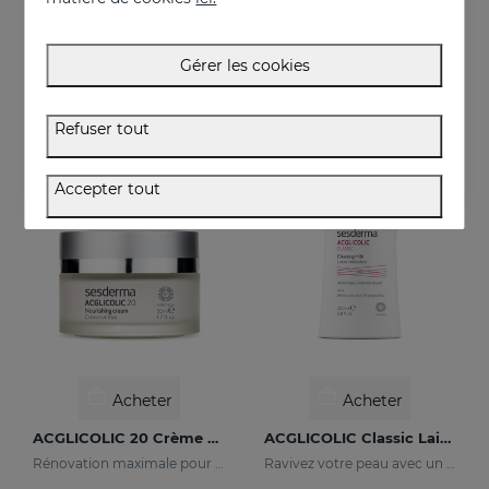
ACGLICOLIC S Gel
ACGLICOLIC 20 Crème Hydratante SPF 15
Ravivez votre peau avec un niveau d’efficacité jamais égalé
Ravivez votre peau avec un niveau d’efficacité jamais égalé
Gérer les cookies
52.95 €
54.95 €
Refuser tout
Accepter tout
Acheter
Acheter
ACGLICOLIC 20 Crème Nourrissante
ACGLICOLIC Classic Lait Nettoyant
Rénovation maximale pour les peaux matures
Ravivez votre peau avec un niveau d’efficacité jamais égalé