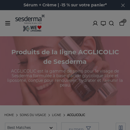
Sérum + Crème | -15 % sur votre panier*
0
Produits de la ligne ACGLICOLIC
de Sesderma
ACGLICOLIC est la gamme de soins pour le visage de
Sesderma formulée à base d'acide glycolique libre et
liposomé, conçue pour renouveler, hydrater et rajeunir la
peau.
HOME
SOINS DU VISAGE
LIGNE
ACGLICOLIC
FILTRER