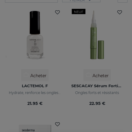
NEUF
Acheter
Acheter
LACTEMOL F
SESCACAY Sérum Fortifiant Pour Ongles
Hydrate, renforce les ongles en les rendant plus souples et résistants.
Ongles forts et résistants
21.95 €
22.95 €