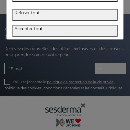
Refuser tout
Accepter tout
Abonnez-vous à notre newsletter et recevez
20 % de réduction sur votre prochain achat
Recevez des nouvelles, des offres exclusives et des conseils
pour prendre soin de votre peau.
E-mail
J'ai lu et j'accepte le
politique de protection de la vie privée
,
politique des cookies
,
conditions générales
et les
conseils juridiques