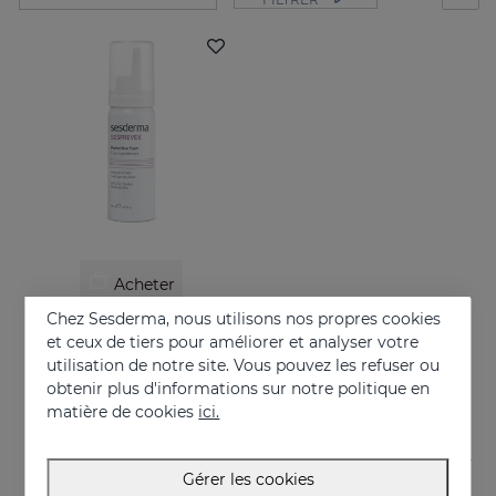
Acheter
Chez Sesderma, nous utilisons nos propres cookies
SESPREVEX Mousse Protectrice
et ceux de tiers pour améliorer et analyser votre
Prévention et traitement des irritations et brûlures de toutes sortes.
utilisation de notre site. Vous pouvez les refuser ou
obtenir plus d'informations sur notre politique en
24.95 €
matière de cookies
ici.
Gérer les cookies