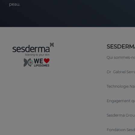
peau.
SESDERM
Qui sommes-n
Dr. Gabriel Ser
Technologie N
Engagement qu
Sesderma Grou
Fondation Sesd