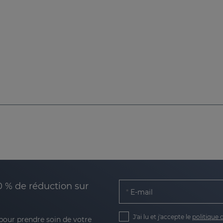
0 % de réduction sur
E-mail
J'ai lu et j'accepte le
politique 
 pour prendre soin de votre