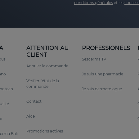
conditions générales
et les
conseils
A
ATTENTION AU
PROFESSIONELS
CLIENT
ous
Sesderma TV
Annuler la commande
rano
Je suis une pharmacie
Vérifier l'état de la
commande
anotech
Je suis dermatologue
Contact
alité
Aide
p
Promotions actives
erma Bali