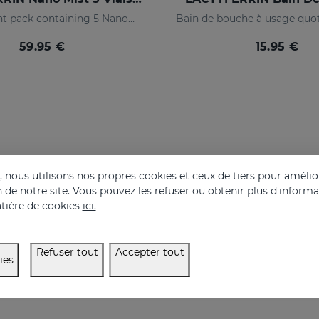
Replacement pack containing 5 Nanomist vials
59.95 €
15.95 €
nous utilisons nos propres cookies et ceux de tiers pour amélior
on de notre site. Vous pouvez les refuser ou obtenir plus d'inform
tière de cookies
ici.
Refuser tout
Accepter tout
ies