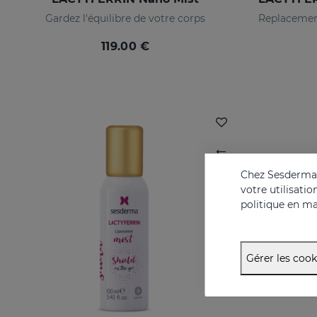
Gardez l'équilibre de votre corps
119.00 €
Chez Sesderma, 
votre utilisati
politique en ma
Gérer les cook