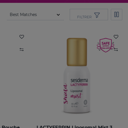
FILTRER
e Bouche
LACTYFERRIN Liposomal Mist 30ml