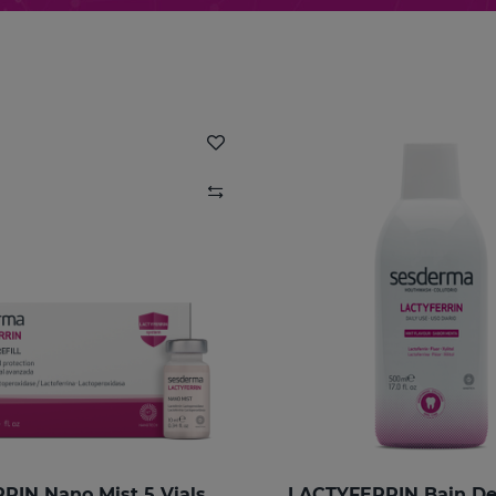
LACTYFERRIN Nano Mist 5 Vials X 10 Ml
LACTYFERRIN Bain D