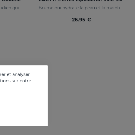
Bain de bouche à usage quotidien qui maintient la cavité buccale dans un état optimal.
Brume qui hydrate la peau et la maintient en parfait état
26.95 €
er et analyser
ations sur notre