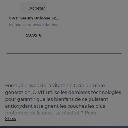
Acheter
C-VIT Sérum Unidose 5x7ml
Monodose intensive de choc
59.95 €
Formulée avec de la vitamine C de dernière
génération, C-VIT utilise les dernières technologies
pour garantir que les bienfaits de ce puissant
antioxydant atteignent les couches les plus
profondes de la peau. Le résultat ?
Peau
Show
visiblement plus radieuse, uniforme et rajeunie.