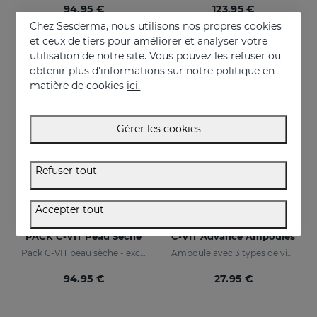
94.95 €
123.95 €
Chez Sesderma, nous utilisons nos propres cookies
et ceux de tiers pour améliorer et analyser votre
utilisation de notre site. Vous pouvez les refuser ou
ONLINE EXCLUSIVE
obtenir plus d'informations sur notre politique en
matière de cookies
ici.
Gérer les cookies
Refuser tout
Accepter tout
Acheter
Acheter
PACK C-VIT Peau Sèche
C-VIT Advance Ampoules
Pack C-VIT peau sèche - exclusif en ligne
Ampoule avec 3 types de vitamine C
94.95 €
27.95 €