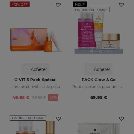
- 12%
OFF
NEUF
ONLINE EXCLUSIVE
Acheter
Acheter
C-VIT 5 Pack Spécial
PACK Glow & Go
Illumine et revitalise la peau
Routine express pour une peau lumineuse et protégée
Price reduced from
to
49.95 €
12%
69.95 €
56.95 €
ONLINE EXCLUSIVE