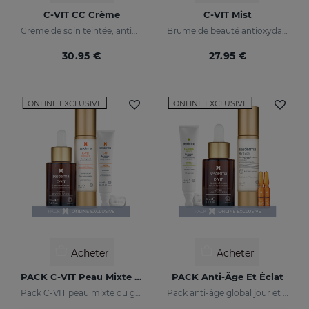
C-VIT CC Crème
C-VIT Mist
Crème de soin teintée, antioxydante, à la vitamine C et à l'acide hyaluronique
Brume de beauté antioxydante et illuminatrice
30.95 €
27.95 €
ONLINE EXCLUSIVE
ONLINE EXCLUSIVE
Acheter
Acheter
PACK C-VIT Peau Mixte Ou Grasse
PACK Anti-Âge Et Éclat
Pack C-VIT peau mixte ou grasse - exclusif en ligne
Pack anti-âge global jour et nuit