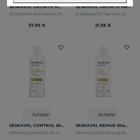
SESKAVEL GROWTH Ampoules Anti-Chute
SESKAVEL GROWTH Mousse À La Mûre
Strengthens and restores the damaged structure of the most fragile and brittle hair while it activates its growth
Is designed for hair care, prevent and stop hair loss and stimulate growth.
37.95 €
21.95 €
Acheter
Acheter
SESKAVEL CONTROL Shampooing Antipelliculaire - Sec
SESKAVEL REPAIR Shampooing Kératine
Refreshing shampoo for loose, dandruff-free hair
Reconstruye la fibra capilar y evita el encrespamiento.