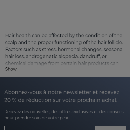
Hair health can be affected by the condition of the
scalp and the proper functioning of the hair follicle.
Factors such as stress, hormonal changes, seasonal
hair loss, androgenetic alopecia, dandruff, or
chemical damage from certain hair products can
Show
alter the hair cycle and affect hair density, strength,
and quality.
Sesderma's SESKAVEL line has been developed to
Abonnez-vous à notre newsletter et recevez
comprehensively address the main hair concerns,
20 % de réduction sur votre prochain achat
combining advanced dermocosmetic active
ingredients and Nanotech encapsulation
Recevez des nouvelles, des offres exclusives et des conseils
technology to optimise its penetration and
pour prendre soin de votre peau.
effectiveness.