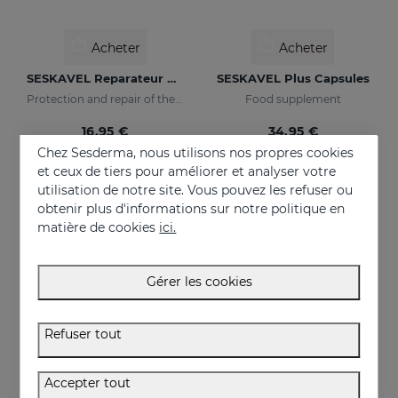
Acheter
Acheter
SESKAVEL Reparateur Capillaire
SESKAVEL Plus Capsules
Protection and repair of the stem and split ends which regain their natural look.
Food supplement
16.95 €
34.95 €
Chez Sesderma, nous utilisons nos propres cookies
et ceux de tiers pour améliorer et analyser votre
utilisation de notre site. Vous pouvez les refuser ou
obtenir plus d'informations sur notre politique en
matière de cookies
ici.
Gérer les cookies
Refuser tout
Accepter tout
Acheter
Acheter