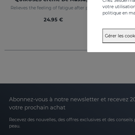
Chez Sesderma, 
votre utilisati
Relieves the feeling of fatigue after physical exertion, providing a pleasant sensation of well-being.
politique en ma
24.95 €
Gérer les cook
Abonnez-vous à notre newsletter et recevez 2
votre prochain achat
Recevez des nouvelles, des offres exclusives et des conseils
peau.