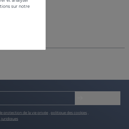
er et analyser
ations sur notre
de protection de la vie privée
,
politique des cookies
,
 juridiques