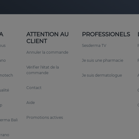
A
ATTENTION AU
PROFESSIONELS
CLIENT
ous
Sesderma TV
Annuler la commande
rano
Je suis une pharmacie
Vérifier l'état de la
commande
anotech
Je suis dermatologue
Contact
alité
Aide
p
Promotions actives
erma Bali
rrano