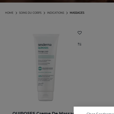
HOME
SOINS DU CORPS
INDICATIONS
MASSAGES
QUIROSES Creme De Massage