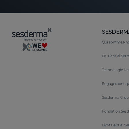
SESDERM
Qui sommes-n
Dr. Gabriel Ser
Technologie N
Engagement qu
Sesderma Grou
Fondation Sesd
Livre Gabriel Se