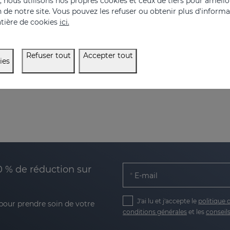
nous utilisons nos propres cookies et ceux de tiers pour amélior
on de notre site. Vous pouvez les refuser ou obtenir plus d'inform
tière de cookies
ici.
Refuser tout
Accepter tout
ies
0 % de réduction sur
E-mail
J'ai lu et j'accepte le
politique 
 pour prendre soin de votre
conditions générales
et les
conseils