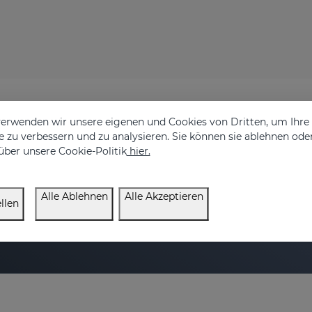
erwenden wir unsere eigenen und Cookies von Dritten, um Ihr
 zu verbessern und zu analysieren. Sie können sie ablehnen ode
über unsere Cookie-Politik
hier.
en Sie 20% Rabatt auf
E-Mail Addresse
Alle Ablehnen
Alle Akzeptieren
llen
Ich habe gelesen und akzeptie
ie Pflege Ihrer Haut.
einverstanden. ,
cookie-politik
,
al