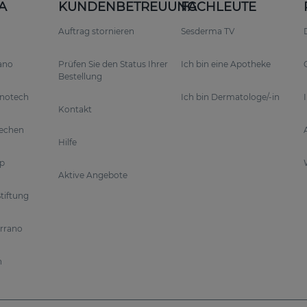
A
KUNDENBETREUUNG
FACHLEUTE
Auftrag stornieren
Sesderma TV
rano
Prüfen Sie den Status Ihrer
Ich bin eine Apotheke
Bestellung
anotech
Ich bin Dermatologe/-in
Kontakt
rechen
Hilfe
p
Aktive Angebote
tiftung
errano
n