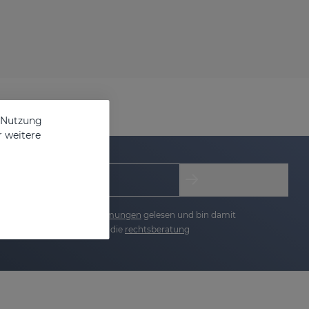
e Nutzung
r weitere
re die
datenschutzbestimmungen
gelesen und bin damit
lgemeine bedingungen
und die
rechtsberatung