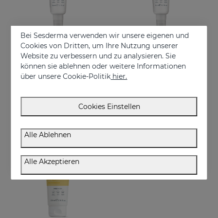
Bei Sesderma verwenden wir unsere eigenen und
Cookies von Dritten, um Ihre Nutzung unserer
Website zu verbessern und zu analysieren. Sie
In den Warenkorb
In den Warenkorb
können sie ablehnen oder weitere Informationen
über unsere Cookie-Politik
hier.
REPASKIN Silk Touch Color LSF50
REPASKIN Silk Touch LSF50
Samtige Gesichtssonnencreme mit Farbe
Gesichts-Sonnenschutz mit samtigem Finish
€ 28,95
€ 28,95
Cookies Einstellen
Alle Ablehnen
Alle Akzeptieren