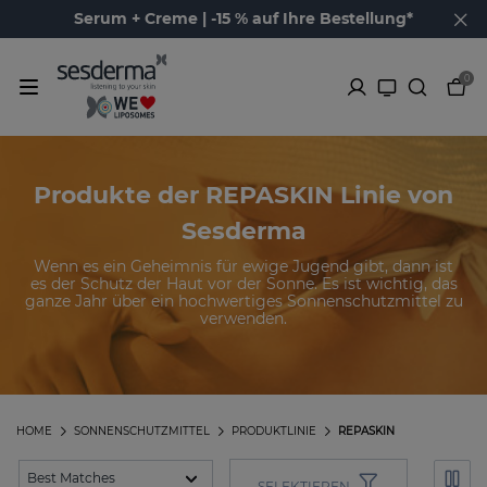
Serum + Creme | -15 % auf Ihre Bestellung*
0
Produkte der REPASKIN Linie von
Sesderma
Wenn es ein Geheimnis für ewige Jugend gibt, dann ist
es der Schutz der Haut vor der Sonne. Es ist wichtig, das
ganze Jahr über ein hochwertiges Sonnenschutzmittel zu
verwenden.
HOME
SONNENSCHUTZMITTEL
PRODUKTLINIE
REPASKIN
SELEKTIEREN