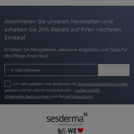
verhindern und die Haut in optimaler Verfassung
zu erhalten.
Abonnieren Sie unseren Newsletter und
Daher haben wir
REPASKIN
entwickelt – eine Linie
erhalten Sie 20% Rabatt auf Ihren nächsten
hochwirksamer
Sonnenschutzprodukte
, die nicht
Einkauf
nur schützen, sondern auch mögliche Schäden
durch Sonnenstrahlung reparieren und Ihre Haut
Erhalten Sie Neuigkeiten, exklusive Angebote und Tipps für
besser schützen.
die Pflege Ihrer Haut.
Was ist REPASKIN?
E-Mail Addresse
REPASKIN
ist eine fortschrittliche
Sonnenschutzlinie von Sesderma, die speziell
Ich habe gelesen und akzeptiere die
datenschutzbestimmungen
entwickelt wurde, um die schädlichen
gelesen und bin damit einverstanden. ,
cookie-politik
,
allgemeine bedingungen
und die
rechtsberatung
Auswirkungen der Sonne zu bekämpfen und
Hautalterung zu verhindern.
Die REPASKIN-Produkte enthalten
Sonnenschutzfilter, reparierende Enzyme und
Antioxidantien, die Ihre Haut nicht nur während