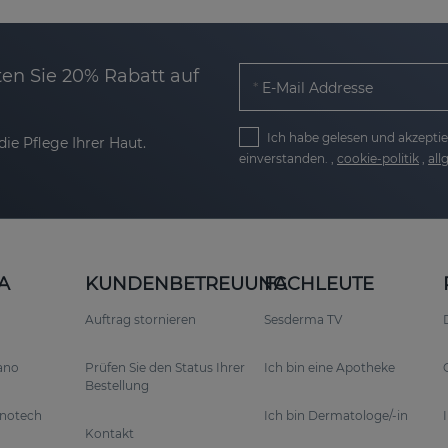
en Sie 20% Rabatt auf
E-Mail Addresse
Ich habe gelesen und akzeptie
ie Pflege Ihrer Haut.
einverstanden. ,
cookie-politik
,
al
A
KUNDENBETREUUNG
FACHLEUTE
Auftrag stornieren
Sesderma TV
rano
Prüfen Sie den Status Ihrer
Ich bin eine Apotheke
Bestellung
anotech
Ich bin Dermatologe/-in
Kontakt