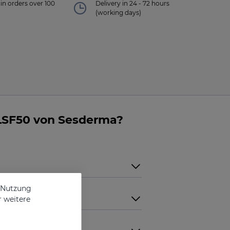
in orders over 100
Delivery in 24 - 72 hours
(working days)
LSF50 von Sesderma?
e Nutzung
r weitere