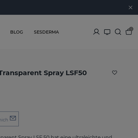
0
BLOG
SESDERMA
ransparent Spray LSF50
mich
arent Spray LSF 50 hat eine ultraleichte und