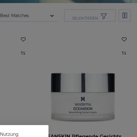
SELEKTIEREN
e Nutzung
eitsserum
OCEANSKIN Pflegende Gesichtscreme