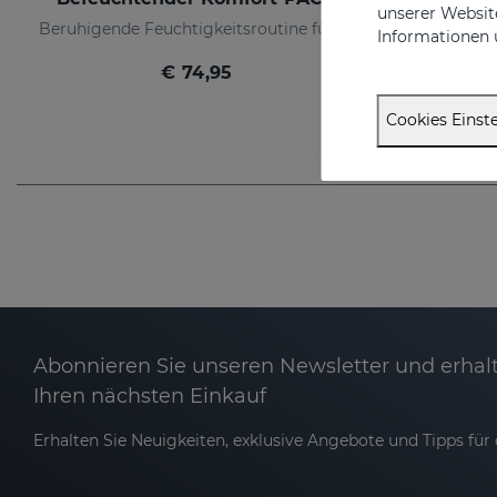
unserer Website
Beruhigende Feuchtigkeitsroutine für trockene oder empfindliche Haut
Informationen 
€ 74,95
Cookies Einste
Abonnieren Sie unseren Newsletter und erhalt
Ihren nächsten Einkauf
Erhalten Sie Neuigkeiten, exklusive Angebote und Tipps für d