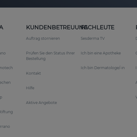
A
KUNDENBETREUUNG
FACHLEUTE
Auftrag stornieren
Sesderma TV
rano
Prüfen Sie den Status Ihrer
Ich bin eine Apotheke
Bestellung
anotech
Ich bin Dermatologe/-in
Kontakt
rechen
Hilfe
p
Aktive Angebote
tiftung
errano