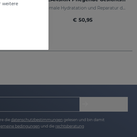
r weitere
Außergewöhnliche Feuchtigkeit, regeneriert und stellt die natürliche Elastizität der Haut wieder her
Maximale Hydratation und Reparatur der Haut
€ 50,95
re die
datenschutzbestimmungen
gelesen und bin damit
lgemeine bedingungen
und die
rechtsberatung