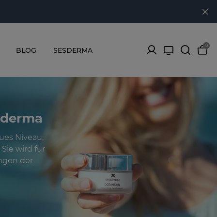
0
BLOG
SESDERMA
sderma
ues Niveau,
 Sie wird für
ungen der