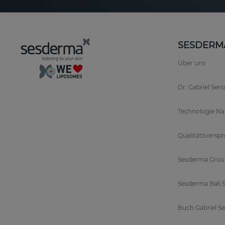
SESDERM
Über uns
Dr. Gabriel Ser
Technologie N
Qualitätsversp
Sesderma Grou
Sesderma Bali S
Buch Gabriel S