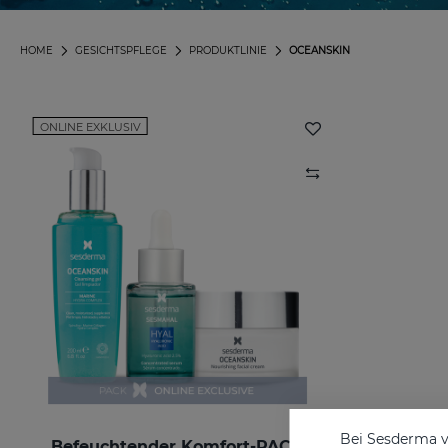
HOME
GESICHTSPFLEGE
PRODUKTLINIE
OCEANSKIN
ONLINE EXKLUSIV
Bei Sesderma v
Befeuchtender Komfort-PACK
OCEAN