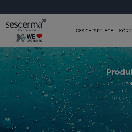
GESICHTSPFLEGE
KÖRP
Produ
Die OCEANS
regeneriert 
trockene