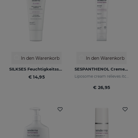
In den Warenkorb
In den Warenkorb
SILKSES Feuchtigkeitsspendender Hautschutz 30 Ml
SESPANTHENOL Cremegel 100 Ml
Liposome cream relieves itching and redness of skin irritations
€ 14,95
€ 26,95