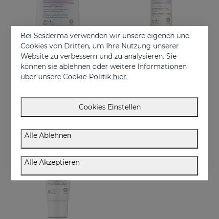
Bei Sesderma verwenden wir unsere eigenen und
Cookies von Dritten, um Ihre Nutzung unserer
Website zu verbessern und zu analysieren. Sie
In den Warenkorb
In den Warenkorb
können sie ablehnen oder weitere Informationen
über unsere Cookie-Politik
hier.
SESPANTHENOL SCHAUMCREME OHNE SEIFE 300 ML
SESPANTHENOL Liposomales Serum 30 Ml
Facial and body cleanser for sensitive skin that has suffered aggressions.
Daily facial care for the defence of sensitive or damaged skin
€ 22,95
€ 44,95
Cookies Einstellen
Alle Ablehnen
Alle Akzeptieren