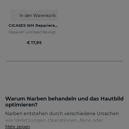
In den Warenkorb
CICASES WH Reparierende Creme
Repariert und beschleunigt die Regeneration der Haut
€ 17,95
Warum Narben behandeln und das Hautbild
optimieren?
Narben entstehen durch verschiedene Ursachen
wie Verletzungen, Operationen, Akne oder
Mehr zeigen
Verbrennungen. Obwohl sie Teil des natürlichen