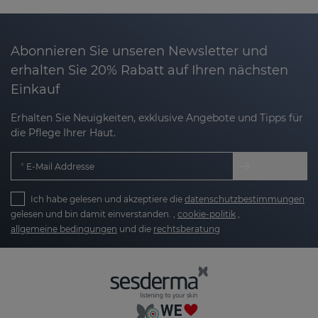
Regenerationsprozesses der Haut sind, können sie
das Hautbild uneben wirken lassen. Um dies zu
verbessern, haben wir bei Sesderma spezialisierte
Abonnieren Sie unseren Newsletter und
Hautpflegeprodukte entwickelt, die helfen, die
erhalten Sie 20% Rabatt auf Ihren nächsten
Hauttextur zu verfeinern, Unebenheiten zu
Einkauf
reduzieren und den Hautton auszugleichen.
Erhalten Sie Neuigkeiten, exklusive Angebote und Tipps für
Unsere Produkte helfen dabei:
die Pflege Ihrer Haut.
E-Mail Addresse
Die Hautregeneration zu fördern:
Sie
unterstützen aktiv den natürlichen
Ich habe gelesen und akzeptiere die
datenschutzbestimmungen
Erneuerungsprozess der Hautzellen.
gelesen und bin damit einverstanden. ,
cookie-politik
,
allgemeine bedingungen
und die
rechtsberatung
Die Hautstruktur zu glätten:
Sie reduzieren
das Erscheinungsbild von erhabenen oder
rauen Narben.
Den Hautton auszugleichen:
Sie minimieren