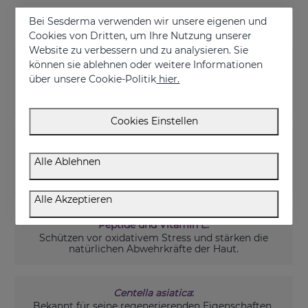
Bei Sesderma verwenden wir unsere eigenen und
Die Vorteile von RETISIL für reife Haut
Cookies von Dritten, um Ihre Nutzung unserer
Website zu verbessern und zu analysieren. Sie
können sie ablehnen oder weitere Informationen
HP-Retinoat und organisches Silizium:
über unsere Cookie-Politik
hier.
Wirken synergetisch, um die Kollagen- und
Zellregeneration zu stimulieren, die Erschlaffung zu
bekämpfen und die Haut zu straffen.
Cookies Einstellen
Hyaluronsäure mit doppeltem Molekulargewicht:
Spendet intensive Feuchtigkeit und hält den
Alle Ablehnen
Wassergehalt der Haut aufrecht, wodurch ihre
Elastizität und ihr Volumen verbessert werden.
Alle Akzeptieren
Peptide und Vitamin E:
Schützen vor oxidativem Stress und stärken die
natürlichen Abwehrkräfte der Haut.
Centella asiatica
:
Bekannt für seine regenerierenden Eigenschaften,