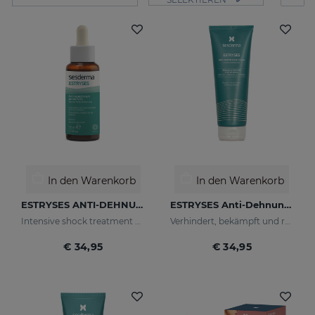
In den Warenkorb
In den Warenkorb
ESTRYSES ANTI-DEHNUNGSSTREIFEN-SERUM FORTE 50 ML
ESTRYSES Anti-Dehnungsstreifen-Creme
Intensive shock treatment of stretch marks shock (pearly white).
Verhindert, bekämpft und repariert Dehnungsstreifen, die durch Schwangerschaft, Stillzeit, Fettleibigkeit, Ernährung, Wachstumsperioden (Pubertät), Sport usw. verursacht werden.
€ 34,95
€ 34,95