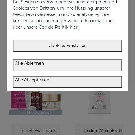
Bei Sesderma verwenden wir unsere eigenen und
Cookies von Dritten, um Ihre Nutzung unserer
Website zu verbessern und zu analysieren. Sie
In den Warenkorb
In den Warenkorb
können sie ablehnen oder weitere Informationen
DAESES Augen-Und Lippenkontur
Sofortige Straffung Für Ihre Haut PACK
über unsere Cookie-Politik
hier.
Sofortiger und dauerhafter Lifting-Effekt
Sofortige Straffungsroutine
€ 36,95
€ 76,95
Cookies Einstellen
Alle Ablehnen
ONLINE EXKLUSIV
Alle Akzeptieren
In den Warenkorb
In den Warenkorb