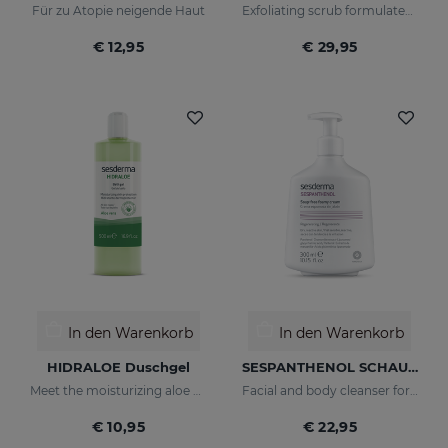
Für zu Atopie neigende Haut
Exfoliating scrub formulated with volcanic rock.
€ 12,95
€ 29,95
In den Warenkorb
In den Warenkorb
HIDRALOE Duschgel
SESPANTHENOL SCHAUMCREME OHNE SEIFE 300 ML
Meet the moisturizing aloe vera bath gel ideal for the whole family, even for the most sensitive skins and babies immature skin
Facial and body cleanser for sensitive skin that has suffered aggressions.
€ 10,95
€ 22,95