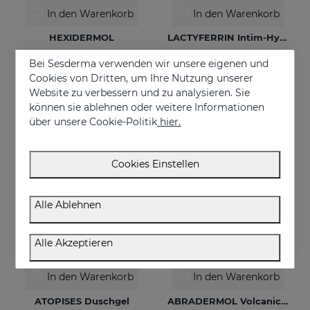
In den Warenkorb
In den Warenkorb
HEXIDERMOL
LACTYFERRIN Intim-Hygiene-Gel 200 Ml
Reinigungsschaum
Maximale Hygiene, Pflege und Hydratation
Bei Sesderma verwenden wir unsere eigenen und
Cookies von Dritten, um Ihre Nutzung unserer
€ 19,95
€ 14,95
Website zu verbessern und zu analysieren. Sie
können sie ablehnen oder weitere Informationen
über unsere Cookie-Politik
hier.
Cookies Einstellen
Alle Ablehnen
Alle Akzeptieren
In den Warenkorb
In den Warenkorb
ATOPISES Duschgel
ABRADERMOL Volcanic Exfoliating Scrub