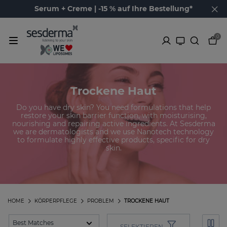
Serum + Creme | -15 % auf Ihre Bestellung*
0
Trockene Haut
Do you have dry skin? You need formulations that help
restore your skin barrier function, with moisturising,
nourishing and repairing active ingredients. At Sesderma
we are dermatologists and we use Nanotech technology
to formulate highly effective products, specific for dry
skin.
HOME
KÖRPERPFLEGE
PROBLEM
TROCKENE HAUT
SELEKTIEREN