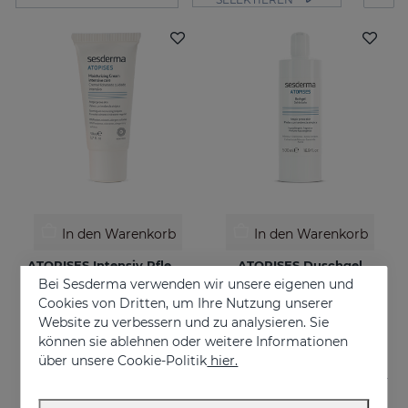
In den Warenkorb
In den Warenkorb
ATOPISES Intensiv Pflegende Feuchtigkeitscreme
ATOPISES Duschgel
Bei Sesderma verwenden wir unsere eigenen und
Für zu Atopie neigende Haut
Für zu Atopie neigende Haut
Cookies von Dritten, um Ihre Nutzung unserer
€ 26,95
€ 12,95
Website zu verbessern und zu analysieren. Sie
können sie ablehnen oder weitere Informationen
über unsere Cookie-Politik
hier.