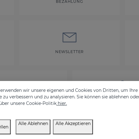
BEZAHLUNG
NEWSLETTER
erwenden wir unsere eigenen und Cookies von Dritten, um Ihr
 zu verbessern und zu analysieren. Sie können sie ablehnen ode
KONTAKT
AKTIVE ANGEBO
über unsere Cookie-Politik
hier.
Alle Ablehnen
Alle Akzeptieren
llen