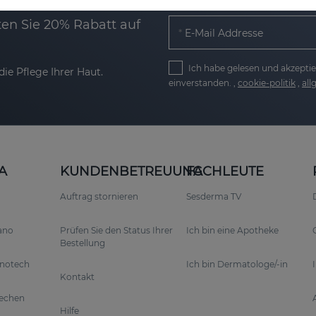
en Sie 20% Rabatt auf
E-Mail Addresse
Ich habe gelesen und akzeptie
ie Pflege Ihrer Haut.
einverstanden. ,
cookie-politik
,
al
A
KUNDENBETREUUNG
FACHLEUTE
Auftrag stornieren
Sesderma TV
rano
Prüfen Sie den Status Ihrer
Ich bin eine Apotheke
Bestellung
anotech
Ich bin Dermatologe/-in
Kontakt
rechen
Hilfe