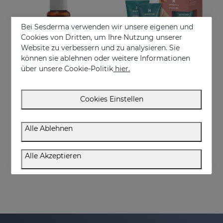
Bei Sesderma verwenden wir unsere eigenen und
Cookies von Dritten, um Ihre Nutzung unserer
Website zu verbessern und zu analysieren. Sie
können sie ablehnen oder weitere Informationen
über unsere Cookie-Politik
hier.
In den Warenkorb
In den Warenkorb
Cookies Einstellen
ESTRYSES ANTI-DEHNUNGSSTREIFEN-SERUM FORTE 50 ML
ESTRYSES Duplo
Intensive shock treatment of stretch marks shock (pearly white).
Verhindert und verbessert Dehnungsstreifen
Alle Ablehnen
€ 34,95
€ 34,95
Alle Akzeptieren