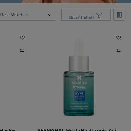
SELEKTIEREN
 Maske
SESMAHAL Hyal -Hyaluronic Acid 2.5%