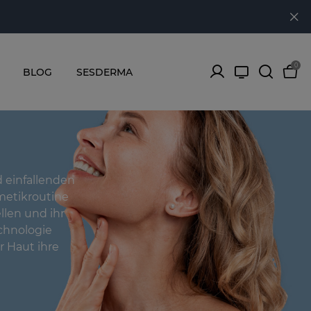
0
BLOG
SESDERMA
d einfallenden
metikroutine
llen und ihr
chnologie
r Haut ihre