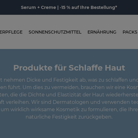
Serum + Creme | -15 % auf Ihre Bestellung*
ERPFLEGE
SONNENSCHUTZMITTEL
ERNÄHRUNG
PACKS
Produkte für Schlaffe Haut
ut nehmen Dicke und Festigkeit ab, was zu schlaffen un
en führt. Um dies zu vermeiden, brauchen wir eine Kos
en, die die Dichte und Elastizität der Haut wiederherste
ft verleihen. Wir sind Dermatologen und verwenden te
um wirklich wirksame Kosmetik zu formulieren, die Ihre
natürliche Festigkeit zurückgeben.