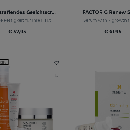
DAESES Straffendes Gesichtscremegel
FACTOR G Renew 
e Festigkeit für Ihre Haut
Serum with 7 growth f
€ 57,95
€ 61,95
USIV