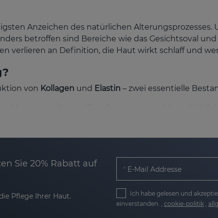
ligsten Anzeichen des natürlichen Alterungsprozesses.
onders betroffen sind Bereiche wie das Gesichtsoval und
n verlieren an Definition, die Haut wirkt schlaff und we
g?
uktion von
Kollagen
und
Elastin
– zwei essentielle Bestand
schleunigen: Übermäßige Sonneneinstrahlung (UV-Schäde
ährung und Lebensweise, typische Bereiche. In denen di
lider.
ndliche Spannkraft und Kontur.
en Sie 20% Rabatt auf
E-Mail Addresse
ht bekämpfen?
Ich habe gelesen und akzeptie
 moderner Technologie entwickelt, die helfen, die Fe
ie Pflege Ihrer Haut.
nden Effekt und stärken die Haut langfristig.
einverstanden. ,
cookie-politik
,
al