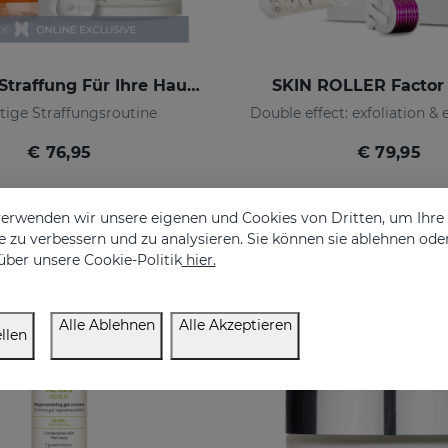
Sofortige Straffung Für Ihre Haut PACK
SKIN ROLLER Factor
tige Straffungsroutine
Double effect: exfoliation & 
€ 76,95
€ 79,95
erwenden wir unsere eigenen und Cookies von Dritten, um Ihr
 zu verbessern und zu analysieren. Sie können sie ablehnen ode
über unsere Cookie-Politik
hier.
Alle Ablehnen
Alle Akzeptieren
llen