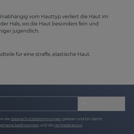
 Unabhängig vom Hauttyp verliert die Haut im
 der Hals, wo die Haut besonders fein und
niger jugendlich.
teile für eine straffe, elastische Haut.
n), rauchen, oxidativer Stress durch freie
e Hauterschlaffung zuerst sichtbar wird, sind:
re die
datenschutzbestimmungen
gelesen und bin damit
stigkeit und Elastizität der Haut spürbar zu
lgemeine bedingungen
und die
rechtsberatung