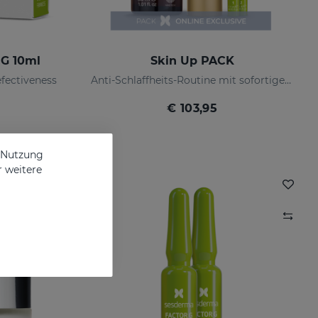
 G 10ml
Skin Up PACK
efectiveness
Anti-Schlaffheits-Routine mit sofortigem Straffungseffekt
€ 103,95
e Nutzung
r weitere