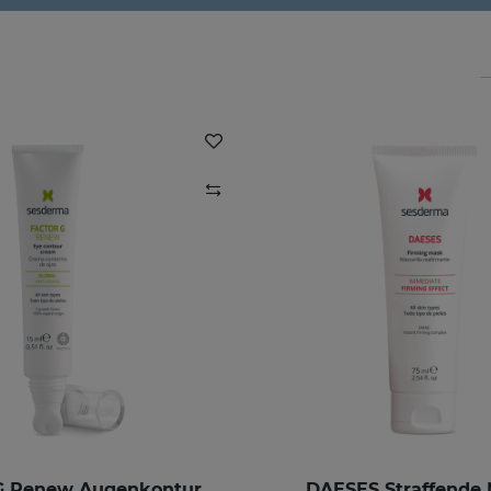
FACTOR G Renew Augenkonturencreme
DAESES Straffende