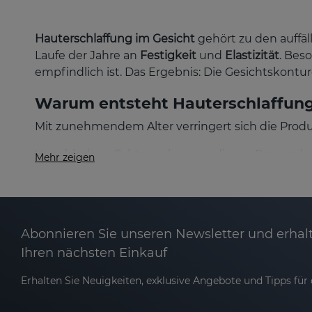
Hauterschlaffung im Gesicht
gehört zu den auffäl
Laufe der Jahre an
Festigkeit
und
Elastizität
. Bes
empfindlich ist. Das Ergebnis: Die Gesichtskonture
Warum entsteht Hauterschlaffun
Mit zunehmendem Alter verringert sich die Prod
Verschiedene Faktoren können diesen Prozess be
Mehr zeigen
Radikale, genetische Veranlagung, ungesunde Ern
das Gesichtsoval, die Wangen, der Hals, die Augen
So verliert das Gesicht nach und nach seine juge
Abonnieren Sie unseren Newsletter und erhalt
Wie kann man Hauterschlaffung im Gesic
Ihren nächsten Einkauf
Bei
Sesderma
haben wir innovative Formeln mit
Erhalten Sie Neuigkeiten, exklusive Angebote und Tipps für d
verbessern. Sie bieten einen sofortigen straffe