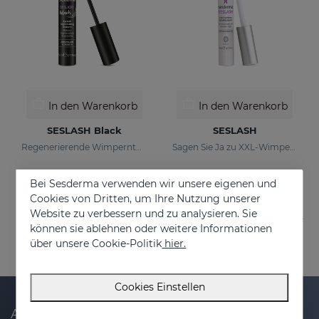
In den Warenkorb
In den Warenkorb
SESLASH Black
SESLASH
Regenerierende Wimperntusche mit schwarzen Pigmenten
Sagen Sie Ja zu XXL-Wimpern!
€ 23,95
€ 36,95
Bei Sesderma verwenden wir unsere eigenen und
Cookies von Dritten, um Ihre Nutzung unserer
Website zu verbessern und zu analysieren. Sie
können sie ablehnen oder weitere Informationen
über unsere Cookie-Politik
hier.
Cookies Einstellen
Abonnieren Sie unseren Newsletter und