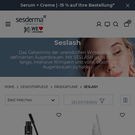
Serum + Creme | -15 % auf Ihre Bestellung*
0
Seslash
Das Geheimnis der unendlichen Wimpern und
definierten Augenbrauen. Mit SESLASH ist es möglich,
lange, intensive Wimpern und volle, buschige
Augenbrauen zu haben.
HOME
GESICHTSPFLEGE
PRODUKTLINIE
SESLASH
SELEKTIEREN